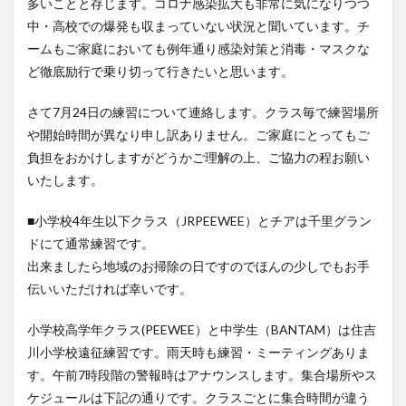
多いことと存じます。コロナ感染拡大も非常に気になりつつ
中・高校での爆発も収まっていない状況と聞いています。チ
ームもご家庭においても例年通り感染対策と消毒・マスクな
ど徹底励行で乗り切って行きたいと思います。
さて7月24日の練習について連絡します。クラス毎で練習場所
や開始時間が異なり申し訳ありません。ご家庭にとってもご
負担をおかけしますがどうかご理解の上、ご協力の程お願い
いたします。
■小学校4年生以下クラス（JRPEEWEE）とチアは千里グラン
ドにて通常練習です。
出来ましたら地域のお掃除の日ですのでほんの少しでもお手
伝いいただければ幸いです。
小学校高学年クラス(PEEWEE）と中学生（BANTAM）は住吉
川小学校遠征練習です。雨天時も練習・ミーティングありま
す。午前7時段階の警報時はアナウンスします。集合場所やス
ケジュールは下記の通りです。クラスごとに集合時間が違う