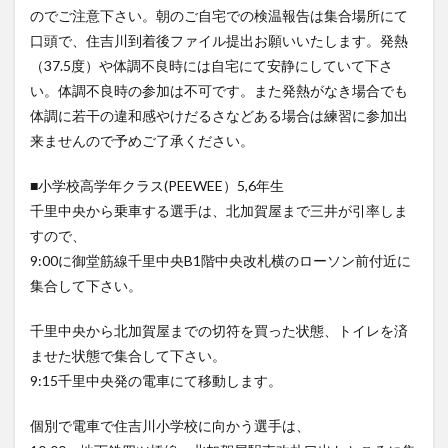
のでご注意下さい。朝のご自宅での検温報告は集合場所にて
口頭で、住吉川到着後ファイル提出お願いいたします。発熱
（37.5度）や体調不良時には自宅にて安静にしていて下さ
い。体調不良時の参加は不可です。また発熱がなき場合でも
体調に若干の違和感やけだるさなどある場合は練習に参加出
来ませんので予めご了承ください。
■小学校高学年クラス(PEEWEE）5,6年生
千里中央から乗車する選手は、北加賀屋まで三井が引率しま
すので、
9:00に御堂筋線千里中央B1階中央改札横のローソン前付近に
集合して下さい。
千里中央から北加賀屋までの切符を買った状態、トイレを済
ませた状態で集合して下さい。
9:15千里中央発の電車にて移動します。
個別で電車で住吉川小学校に向かう選手は、