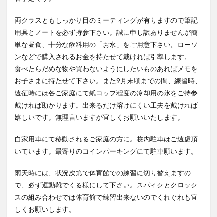
両クラスともしっかり目のミーティングが有りますので筆記
用具とノートを必ず持参下さい。誠に申し訳ありませんが簡
単な昼食、十分な飲料用の「お水」をご用意下さい。ローソ
ンなどで購入されるお金を持たせて戴ければ引率します。
食べたらだめな物や買わないようにしたいものあればメモを
お子さまに持たせて下さい。また9月末頃までの間、練習時、
遠征時には各ご家庭にて紙コップ程度の冷却用の氷をご持参
戴ければ助かります。出来るだけ溶けにくい工夫を戴ければ
嬉しいです。無理言いますが宜しくお願いいたします。
自家用車にて移動されるご家庭の方に。校内駐車はご遠慮頂
いています。最寄りのコインパーキングにて駐車願います。
雨天時には、状況次第で体育館での練習に切り替えますの
で、必ず運動靴でくる様にして下さい。スパイクとクロック
スの組み合わせでは体育館で練習出来ないのでくれぐれも宜
しくお願いします。