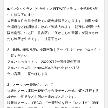
■バンタムクラス（中学生）とPEEWEEクラス（小学校5,6年
生）は以下の通り
大阪市立住吉川小学校での定例練習日となります。時間や集
合場所などは調整後に改めて連絡入れます。朝7時の段階で大
阪市南部、住之江・住吉区に「何かしらの警報」が発令され
たら練習は中止です。ご注意下さい。
2）昨日の練習風景の撮影画像をアップしましたのでゆっくり
ご覧ください。
アルバムのタイトル 20220717合同練習＠万博
アルバムの URL http://30d.jp/fightingbee/123
合い言葉 夏のはじまり
3）メールの一斉送信について
従来のメール連絡一斉配信を今後チーム公式LINEへ移行する
場合のご意見などお伺い出来ればと思います。
現状はメールにてBCCにて一斉配信を行っていますが、ほぼ