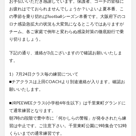
お手伝いいただき感謝しています。保護者、コーチの皆様に
お疲れはでておられませんでしょうか？いよいよ夏本番、こ
の季節を乗り切ればfootballシーズン本番です。大阪府下のコ
ロナ感染急拡大の状況も大変気になるところではありますが
チーム、各ご家庭で例年と変わらぬ感染対策の徹底励行で乗
り切りましょう。
下記の通り、連絡が3点ございますので確認お願いいたしま
す。
1）7月24日クラス毎の練習について
■チアクラスは上田COACHより別途連絡が入ります。確認お
願いいたします。
■JRPEEWEEクラス(小学校4年生以下）は千里東町グランドに
て通常練習となります。
朝7時の段階で豊中市に「何かしらの警報」が発令されたら練
習は中止です。ご注意下さい。千里東町公園に9時集合で12時
くらいまでの通常練習です。