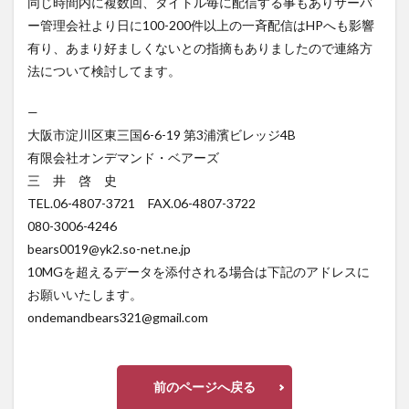
同じ時間内に複数回、タイトル毎に配信する事もありサーバ
ー管理会社より日に100-200件以上の一斉配信はHPへも影響
有り、あまり好ましくないとの指摘もありましたので連絡方
法について検討してます。
—
大阪市淀川区東三国6-6-19 第3浦濱ビレッジ4B
有限会社オンデマンド・ベアーズ
三 井 啓 史
TEL.06-4807-3721 FAX.06-4807-3722
080-3006-4246
bears0019@yk2.so-net.ne.jp
10MGを超えるデータを添付される場合は下記のアドレスに
お願いいたします。
ondemandbears321@gmail.com
前のページへ戻る