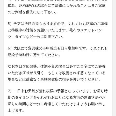
鑑み、JRPEEWEEの試合にて帰路につかれることは各ご家庭
のご判断を優先にして下さい。
5）チアは決勝応援もありますので、くれぐれも防寒のご準備
と待機中の対策をお願いいたします。毛布やスエットパン
ツ、タイツなど十分に対策下さい。
6）大阪にて変異株の市中感染も日々増加中です。くれぐれも
感染予防励行に努めてください。
なお本日含め発熱、体調不良の場合は必ずご自宅にてご静養
いただき症状が長引く、もしくは改善されず悪くなっている
場合などは躊躇なく所轄保健所の指示を仰いでください。
7）一日中お天気が荒れ模様の予報となっています。お帰り時
期のタイミングをそれぞれお戻りになる方面の道路状況やお
帰りの時間など十分に考慮していただけますようお願い申し
上げます。