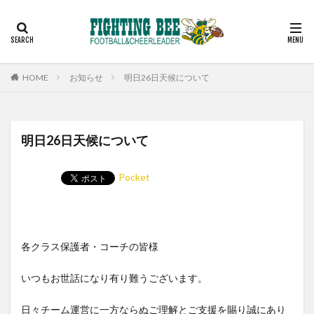
見学
スケジュール
コーチ
アルバム
お問い合わせ
カテゴリー
HOME
お知らせ
明日26日天候について
検索
明日26日天候について
Pocket
各クラス保護者・コーチの皆様
いつもお世話になり有り難うございます。
日々チーム運営に一方ならぬご理解とご支援を賜り誠にあり