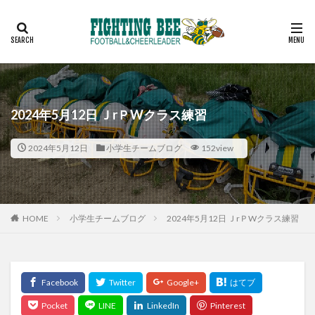
見学
スケジュール
コーチ
アルバム
お問い合わせ
カテゴリー
2024年5月12日 ＪrＰWクラス練習
検索
2024年5月12日
小学生チームブログ
152view
HOME
小学生チームブログ
2024年5月12日 ＪrＰWクラス練習